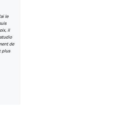
ai le
suis
ix, il
studio
ément de
c plus