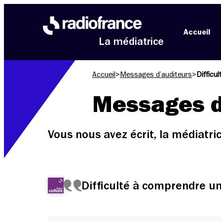
Aller au menu
Aller au contenu
Aller au pied de page
Accueil
La médiatrice
Accueil
>
Messages d’auditeurs
>
Difficu
Messages d
Vous nous avez écrit, la médiatr
Difficulté à comprendre un