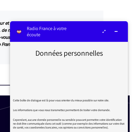
ur et transmis au service concerné par vos
Radio France à votre
, de nombreuses contributions sont relayées sur
écoute
z-vous du médiateur ou dans Les infos du
France. Elles inspirent également des articles
Données personnelles
Cette boîte de dialogue est là pour vous orienter du mieux possible sur notre site.
Les informations que vous nous transmettez permettent de traiter votre demande.
Cependant, aucune donnée personnelle ou sensible pouvant permettre votre identification
ne doit être communiquée dans cet outil (comme par exemple des informations sur votre état
de santé, vos coordonnées bancaires, vos opinions ou convictions personnelles).