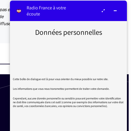
Radio France à votre
 pas en
écoute
de
iffusées
Données personnelles
Cette boîte de dialogue est là pour vous orienter du mieux possible sur notre site.
Les informations que vous nous transmettez permettent de traiter votre demande.
Cependant, aucune donnée personnelle ou sensible pouvant permettre votre identification
ne doit être communiquée dans cet outil (comme par exemple des informations sur votre état
de santé, vos coordonnées bancaires, vos opinions ou convictions personnelles).