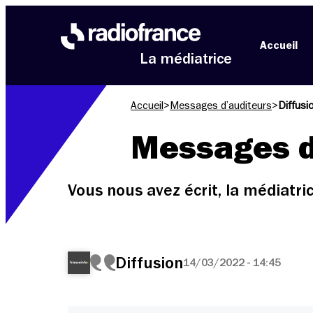
Aller au menu
Aller au contenu
Aller au pied de page
Accueil
La médiatrice
Accueil
>
Messages d’auditeurs
>
Diffusi
Messages d
Vous nous avez écrit, la médiatr
Diffusion
14/03/2022 - 14:45