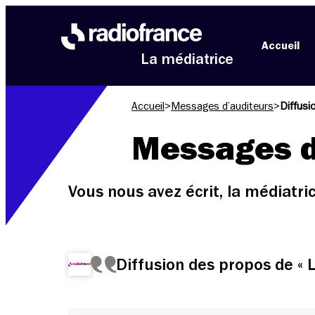
Aller au menu
Aller au contenu
Aller au pied de page
Accueil
La médiatrice
Accueil
>
Messages d’auditeurs
>
Diffusi
Messages d
Vous nous avez écrit, la médiatr
Diffusion des propos de « L