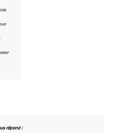
pos
que
n
peler
ous répond :