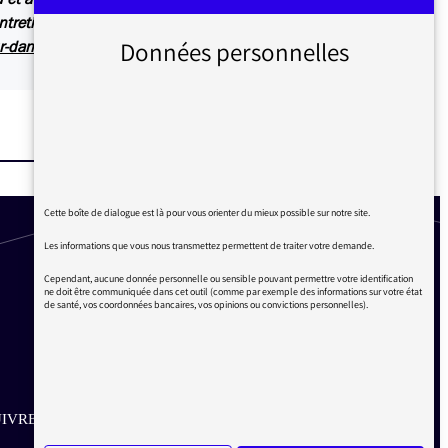
tretien, diffusé ici sur Inter
Données personnelles
ur-dans-le-monde-04-mars-2020
Cette boîte de dialogue est là pour vous orienter du mieux possible sur notre site.
Les informations que vous nous transmettez permettent de traiter votre demande.
Cependant, aucune donnée personnelle ou sensible pouvant permettre votre identification
ne doit être communiquée dans cet outil (comme par exemple des informations sur votre état
de santé, vos coordonnées bancaires, vos opinions ou convictions personnelles).
IVRE SUR LES RÉSEAUX