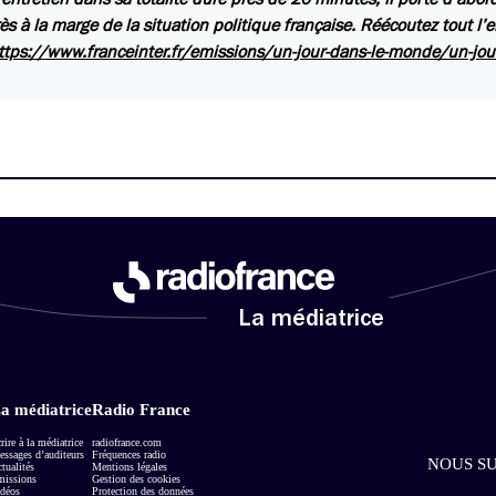
rès à la marge de la situation politique française. Réécoutez tout l’en
ttps://www.franceinter.fr/emissions/un-jour-dans-le-monde/un-jo
La médiatrice
a médiatrice
Radio France
rire à la médiatrice
radiofrance.com
ssages d’auditeurs
Fréquences radio
NOUS SU
tualités
Mentions légales
missions
Gestion des cookies
déos
Protection des données