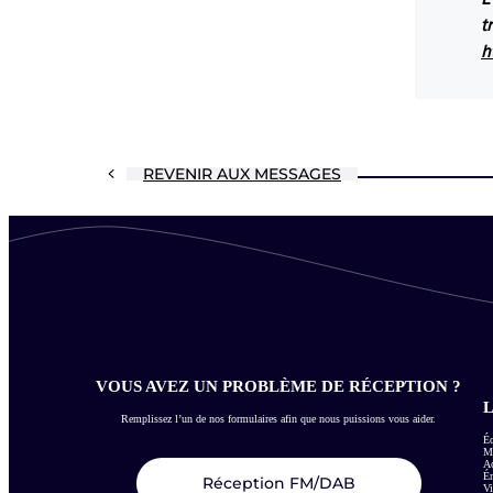
t
h
REVENIR AUX MESSAGES
VOUS AVEZ UN PROBLÈME DE RÉCEPTION ?
L
Remplissez l’un de nos formulaires afin que nous puissions vous aider.
Éc
Me
Ac
É
Réception FM/DAB
Vi