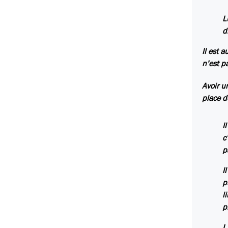
L
d
Il est 
n’est p
Avoir u
place d
I
c
p
I
p
l
p
L