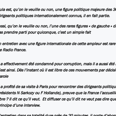
ula est, qu’on le veuille ou non, une figure politique majeure des 30
irigeants politiques internationalement connus, il en fait partie.
aussi, qu’on le veuille ou non, l’une des rares figures « de gauche »
as prendre parti pour quiconque, c’est un simple fait
n entretien avec une figure internationale de cette ampleur est rare 
e Radio France.
l a effectivement été condamné pour corruption, mais il a aussi été
’est ainsi. Dès l’instant où il est libre de ces mouvements par décisi
arole
l a profité de sa visite à Paris pour rencontrer des dirigeants politiq
résidents N Sarkozy ou F Hollande), preuve que la France l’accueille
ibre ? Il dit ce qu’il veut. Et diffuser ce qu’il dit ne veut pas dire 
rincipe d’une interview.
’entretien dans sa totalité dure près de 20 minutes, il porte d’abor