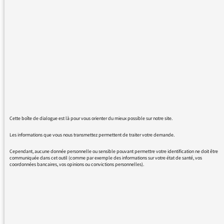
terroristes
Ne pensez vous pas que cette notoriété
stimule la motivation des terroristes?
Les dirigeants des media se posent ils la
question de taire le nom des terroristes? ou ce
sujet n'est il pas d'actualité?
merci pour votre réponse
Philippe Boucher
Cette boîte de dialogue est là pour vous orienter du mieux possible sur notre site.
Les informations que vous nous transmettez permettent de traiter votre demande.
Cependant, aucune donnée personnelle ou sensible pouvant permettre votre identification ne doit être
19/07/2016 - 9:45
communiquée dans cet outil (comme par exemple des informations sur votre état de santé, vos
coordonnées bancaires, vos opinions ou convictions personnelles).
Le médiateur répond à vos questions et
réactions dans cet article:
https://mediateur.radiofrance.com/infos/parler-