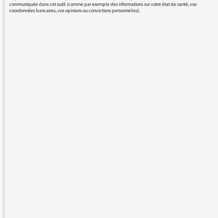
communiquée dans cet outil (comme par exemple des informations sur votre état de santé, vos
coordonnées bancaires, vos opinions ou convictions personnelles).
08/02/2017 - 17:36
Vous posez une question intéressante que je
vais relayer auprès des rédactions. En effet,
depuis quasiment toujours, pourrait-on dire, il
nous arrive de préciser le nombre de victimes
femmes et enfants lorsque nous donnons un
bilan. Pourquoi? Tout simplement, parce qu’il
a toujours été considéré que des victimes
femmes et enfants étaient plus choquantes
que des victimes hommes. Cela vient
vraisemblablement du fait que la guerre était
l’affaire des hommes. Aujourd’hui, cela peut
en effet choquer et représenter une forme de
discrimination.