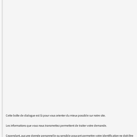
traitement des infos sur le traitements des
conflits, lorsque des morts civils sont à
déplorer. lors d'une attaques quelle qu'elle
soit, les journalistes utilisent souvent
l'expression "X morts civils, dont Y femmes et
enfants"... Les morts "mâle" ont-ils moins de
valeurs? Ou les femmes ne sont-elles pas
aussi adultes que les "mâles"? Je crains que
ce ne soit la deuxième proposition qui, à
l'origine de cette expression, prévalait.
Le chemin est long contre le sexisme et toute
discrimination et ce n'est qu'un tout petit
exemple.
Je vous remercie de l'attention porté à mon
message.
cordialement
Cette boîte de dialogue est là pour vous orienter du mieux possible sur notre site.
Vincent Vigan
Les informations que vous nous transmettez permettent de traiter votre demande.
Cependant, aucune donnée personnelle ou sensible pouvant permettre votre identification ne doit être