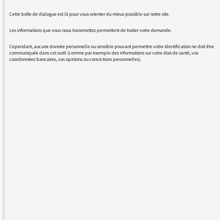
seulement les nouvelles émissions, mais aussi
Cette boîte de dialogue est là pour vous orienter du mieux possible sur notre site.
celles d'avant le nouveau site, où
apparaissaient encore les messages des
Les informations que vous nous transmettez permettent de traiter votre demande.
auditeurs. S'agit-il d'un problème technique ?
Cependant, aucune donnée personnelle ou sensible pouvant permettre votre identification ne doit être
communiquée dans cet outil (comme par exemple des informations sur votre état de santé, vos
coordonnées bancaires, vos opinions ou convictions personnelles).
Cordialement,
Jordi Grau
06/02/2016 - 12:07