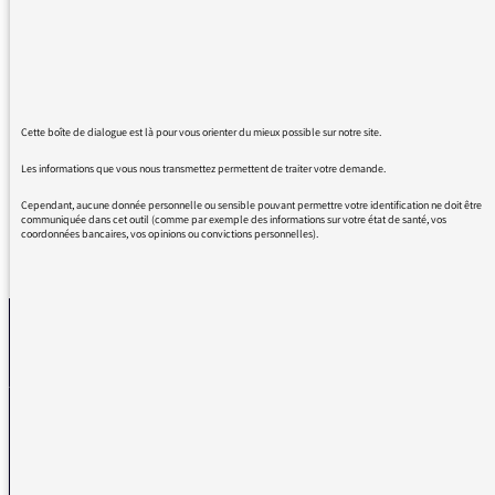
dire "distanciation physique". Qu'est-ce qu'on
attend alors? Cela fait tellement écho à
mouvement social, ou classe sociale, alors
qu'il n'est question que de ... 2m entre 2
personnes...
Merci !
Cette boîte de dialogue est là pour vous orienter du mieux possible sur notre site.
Les informations que vous nous transmettez permettent de traiter votre demande.
Cependant, aucune donnée personnelle ou sensible pouvant permettre votre identification ne doit être
communiquée dans cet outil (comme par exemple des informations sur votre état de santé, vos
coordonnées bancaires, vos opinions ou convictions personnelles).
REVENIR AUX MESSAGES
La médiatrice
VOUS AVEZ UN PROBLÈME DE RÉCEPTION ?