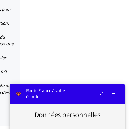
s pour
tion,
 du
ceux que
ller
fait,
ête de
Radio France à votre
e d'en
écoute
Données personnelles