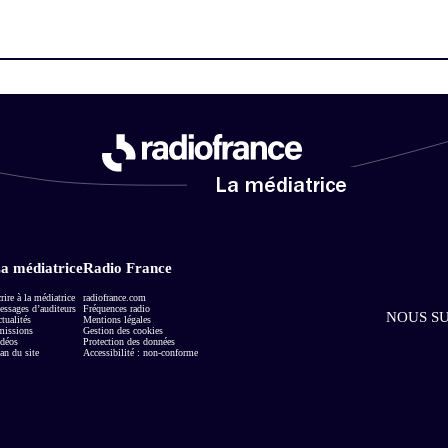
La médiatrice
a médiatrice
Radio France
rire à la médiatrice
radiofrance.com
ssages d’auditeurs
Fréquences radio
NOUS SU
tualités
Mentions légales
missions
Gestion des cookies
déos
Protection des données
an du site
Accessibilité : non-conforme