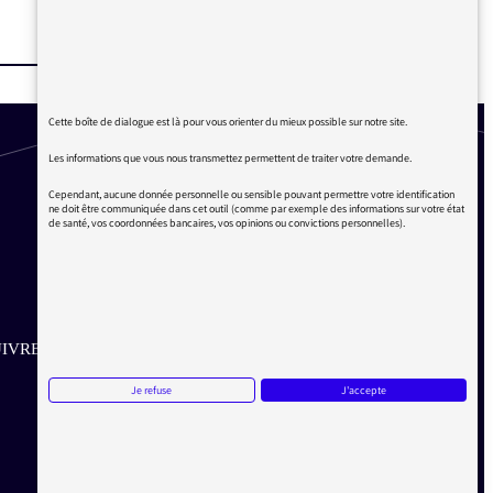
Cette boîte de dialogue est là pour vous orienter du mieux possible sur notre site.
Les informations que vous nous transmettez permettent de traiter votre demande.
Cependant, aucune donnée personnelle ou sensible pouvant permettre votre identification
ne doit être communiquée dans cet outil (comme par exemple des informations sur votre état
de santé, vos coordonnées bancaires, vos opinions ou convictions personnelles).
IVRE SUR LES RÉSEAUX
Je refuse
J'accepte
Aller sur la page Twitter de la Médiatrice
Aller sur la page Facebook de la Médiatrice
Aller sur la page Instagram de la Médiatrice