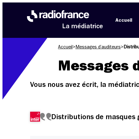
Aller au menu
Aller au contenu
Aller au pied de page
Accueil
La médiatrice
Accueil
>
Messages d’auditeurs
>
Distrib
Messages d
Vous nous avez écrit, la médiatr
Distributions de masques 