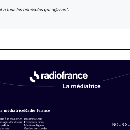
t à tous les bénévoles qui agissent.
La médiatrice
a médiatrice
Radio France
rire à la médiatrice
radiofrance.com
ssages d’auditeurs
Fréquences radio
NOUS SU
tualités
Mentions légales
missions
Gestion des cookies