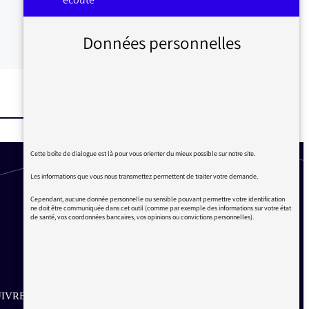
Données personnelles
Cette boîte de dialogue est là pour vous orienter du mieux possible sur notre site.
Les informations que vous nous transmettez permettent de traiter votre demande.
Cependant, aucune donnée personnelle ou sensible pouvant permettre votre identification
ne doit être communiquée dans cet outil (comme par exemple des informations sur votre état
de santé, vos coordonnées bancaires, vos opinions ou convictions personnelles).
IVRE SUR LES RÉSEAUX