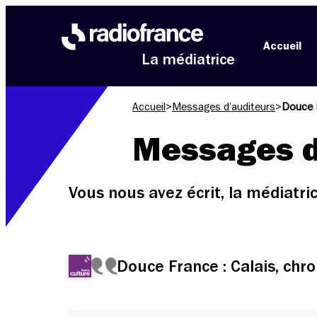
Aller au menu
Aller au contenu
Aller au pied de page
Accueil
La médiatrice
Accueil
>
Messages d’auditeurs
>
Douce F
Messages d
Vous nous avez écrit, la médiatr
Douce France : Calais, chro