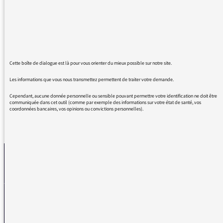
terres QU'ILS ONT FUI à la création d'Israël".
C'est inexact et malhonnête, ils ont été
expropriés.
Il n'y a aucun antisémitisme à regarder
objectivement les faits, veuillez s'il vous plaît
Cette boîte de dialogue est là pour vous orienter du mieux possible sur notre site.
croire en mon profond attachement à Israël.
Les informations que vous nous transmettez permettent de traiter votre demande.
Cependant, aucune donnée personnelle ou sensible pouvant permettre votre identification ne doit être
communiquée dans cet outil (comme par exemple des informations sur votre état de santé, vos
coordonnées bancaires, vos opinions ou convictions personnelles).
REVENIR AUX MESSAGES
La médiatrice