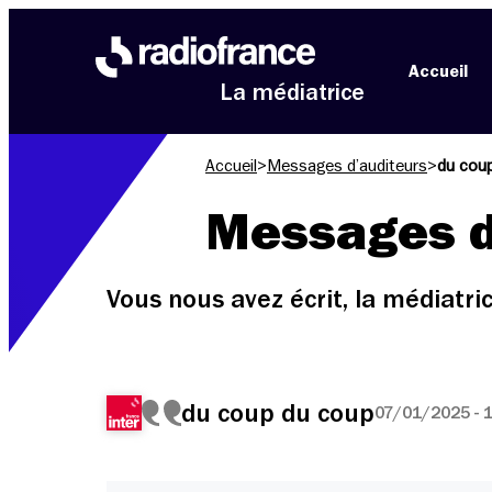
Aller au menu
Aller au contenu
Aller au pied de page
Accueil
La médiatrice
Accueil
>
Messages d’auditeurs
>
du cou
Messages d
Vous nous avez écrit, la médiatr
du coup du coup
07/01/2025 - 