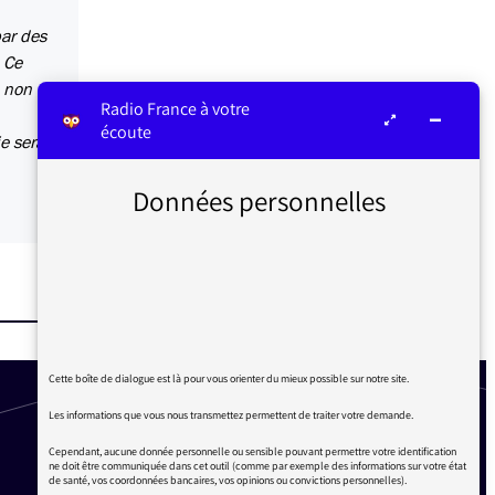
par des
. Ce
e non
Radio France à votre
écoute
e serais
Données personnelles
Cette boîte de dialogue est là pour vous orienter du mieux possible sur notre site.
Les informations que vous nous transmettez permettent de traiter votre demande.
Cependant, aucune donnée personnelle ou sensible pouvant permettre votre identification
ne doit être communiquée dans cet outil (comme par exemple des informations sur votre état
de santé, vos coordonnées bancaires, vos opinions ou convictions personnelles).