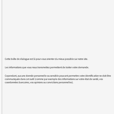
commémorer cette tragédie. Je vous invite à
présenter des excuses publiques et à honorer
la mémoire de toutes ces victimes qui ont péri
à cause d’un racisme que vous semblez
reprendre à votre compte.
Cette boîte de dialogue est là pour vous orienter du mieux possible sur notre site.
23/03/2018 - 14:37
Les informations que vous nous transmettez permettent de traiter votre demande.
Cependant, aucune donnée personnelle ou sensible pouvant permettre votre identification ne doit être
communiquée dans cet outil (comme par exemple des informations sur votre état de santé, vos
Voici la réponse de Laurence Bloch, directrice
coordonnées bancaires, vos opinions ou convictions personnelles).
de France Inter :
J’ai pris connaissance de votre message avec
beaucoup d’attention .