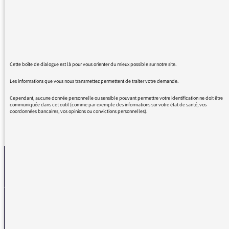
continuent de qualifier les écologistes
d'"écolos".
Pourquoi ce manque de professionnalisme ?
Bien à vous !
Cette boîte de dialogue est là pour vous orienter du mieux possible sur notre site.
Un très ancien et fidèle auditeur.
Les informations que vous nous transmettez permettent de traiter votre demande.
Cependant, aucune donnée personnelle ou sensible pouvant permettre votre identification ne doit être
communiquée dans cet outil (comme par exemple des informations sur votre état de santé, vos
coordonnées bancaires, vos opinions ou convictions personnelles).
REVENIR AUX MESSAGES
La médiatrice