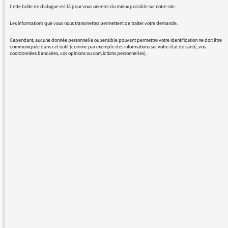
Cette boîte de dialogue est là pour vous orienter du mieux possible sur notre site.
collaborateurs depuis des années (sauf dans
les manifs)
Les informations que vous nous transmettez permettent de traiter votre demande.
- des petits patrons qui se défoncent et qui
Cependant, aucune donnée personnelle ou sensible pouvant permettre votre identification ne doit être
sont suivis par leurs équipes
communiquée dans cet outil (comme par exemple des informations sur votre état de santé, vos
coordonnées bancaires, vos opinions ou convictions personnelles).
Donc un peu d'équilibre et moins de
gauchisme facile serai le bienvenu sur France
culture
28/06/2016 - 10:04
Nous vous remercions de votre message. Il a
été lu par le médiateur et transmis au service
concerné par vos questions ou vos réactions.