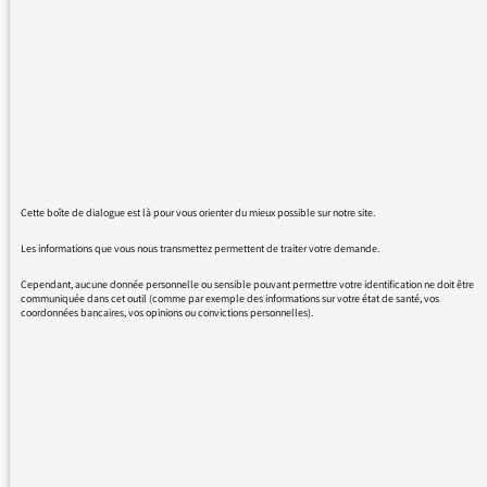
FINTER.
Mais bon, MERCI NICOLE.
Dites-le lui s'il vous plaît. Un bon petit soldat
comme elle, c'est rare.
Et je l'embrasse.
Cette boîte de dialogue est là pour vous orienter du mieux possible sur notre site.
Les informations que vous nous transmettez permettent de traiter votre demande.
15/12/2016 - 10:37
Cependant, aucune donnée personnelle ou sensible pouvant permettre votre identification ne doit être
communiquée dans cet outil (comme par exemple des informations sur votre état de santé, vos
coordonnées bancaires, vos opinions ou convictions personnelles).
Merci pour votre message sympathique que
nous transmettons avec plaisir