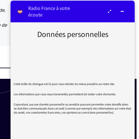
Radio France à votre
de.
écoute
e de
Données personnelles
Cette boîte de dialogue est là pour vous orienter du mieux possible sur notre site.
Les informations que vous nous transmettez permettent de traiter votre demande.
Cependant, aucune donnée personnelle ou sensible pouvant permettre votre identification
ne doit être communiquée dans cet outil (comme par exemple des informations sur votre état
de santé, vos coordonnées bancaires, vos opinions ou convictions personnelles).