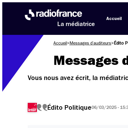
Aller au menu
Aller au contenu
Aller au pied de page
Accueil
La médiatrice
Accueil
>
Messages d’auditeurs
>
Édito P
Messages d
Vous nous avez écrit, la médiatr
Édito Politique
06/03/2025 - 15: