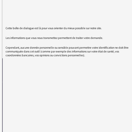
mode, grave etc. Alors que les journalistes et
leurs invités usent et abusent et l'excès de
l'adverbe, EFFECTIVEMENT
Cette boîte de dialogue est là pour vous orienter du mieux possible sur notre site.
Les informations que vous nous transmettez permettent de traiter votre demande.
REVENIR AUX MESSAGES
Cependant, aucune donnée personnelle ou sensible pouvant permettre votre identification ne doit être
communiquée dans cet outil (comme par exemple des informations sur votre état de santé, vos
coordonnées bancaires, vos opinions ou convictions personnelles).
La médiatrice
VOUS AVEZ UN PROBLÈME DE RÉCEPTION ?
Remplissez l’un de nos formulaires afin que nous puissions vous aider.