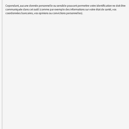
Cependant, aucune donnée personnelle ou sensible pouvant permettre votre identification ne doit être
communiquée dans cet outil (comme par exemple des informations sur votre état de santé, vos
coordonnées bancaires, vos opinions ou convictions personnelles).
29/09/2016 - 13:16
Vous êtes plusieurs auditeurs à vous en
émouvoir et je viens d’alerter les responsables
des rédactions. Ceci étant, nous avons
obligation à respecter l’équité des temps de
parole entre les différents candidats à la
Primaire de la droite et du centre. Si, à un
moment précis, un déséquilibre s’opérait,
nous en serions avertis grâce aux chiffres
transmis par l’organisme indépendant qui
comptabilise les temps de parole sur les
antennes de Radio France. Chiffres consultés
en permanence par le Secrétariat général à