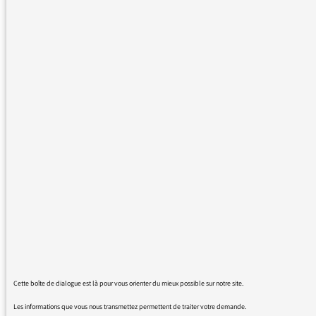
France-Info, il est inscrit "Primaires : les règles
du pluralisme". Or, depuis plusieurs matins, je
me réveille avec les informations de 7h en
attendant quasi systématiquement la voix de
notre ancien Président Sarkozy. Avec le livre
de Buisson, ce choix semblait raisonnable
aujourd'hui mais il en a été de même de
nombreuses fois où vous passez
systématiquement des extraits des discours
de Nicolas Sarkozy au cours de ces meetings
sans en faire de même avec les autres
candidats, notamment Alain Juppé qui est à
peu près dans la même situation en terme
d'intention de vote.
Je trouve ce choix très partisan et j'aurais
souhaité connaître les motivations de ce
choix.
Cette boîte de dialogue est là pour vous orienter du mieux possible sur notre site.
Un auditeur encore fidèle.
Les informations que vous nous transmettez permettent de traiter votre demande.