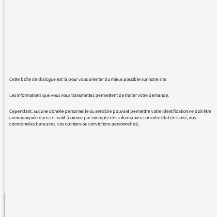
vainqueur des élections aux Etats Unis,
pouvez-vous recommencer à parler des sujets
qui nous concernent vraiment?
Par exemple, un élu du peuple au Parlement
européen a entamé une grève de la faim
depuis le 28 octobre 2020?
Cette boîte de dialogue est là pour vous orienter du mieux possible sur notre site.
Les informations que vous nous transmettez permettent de traiter votre demande.
Merci
Cependant, aucune donnée personnelle ou sensible pouvant permettre votre identification ne doit être
communiquée dans cet outil (comme par exemple des informations sur votre état de santé, vos
Cordialement
coordonnées bancaires, vos opinions ou convictions personnelles).
REVENIR AUX MESSAGES