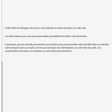
êtes une narratrice hors pair et votre émission
est d'une qualité remarquable.
Le choix des sujets est toujours excellent, et je
vous remercie ainsi que toute votre équipe
pour tous ces moments passés à vous écouter
Cette boîte de dialogue est là pour vous orienter du mieux possible sur notre site.
Les informations que vous nous transmettez permettent de traiter votre demande.
Cependant, aucune donnée personnelle ou sensible pouvant permettre votre identification ne doit être
communiquée dans cet outil (comme par exemple des informations sur votre état de santé, vos
coordonnées bancaires, vos opinions ou convictions personnelles).
REVENIR AUX MESSAGES
La médiatrice
VOUS AVEZ UN PROBLÈME DE RÉCEPTION ?
Remplissez l’un de nos formulaires afin que nous puissions vous aider.