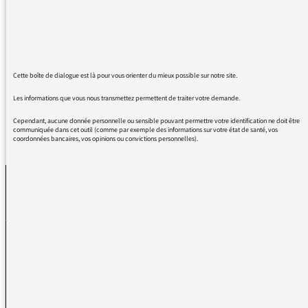
merci de la qualité de vos émissions, avec ce
recul qui donne de la saveur aux choses en
s'éloignant de l'instantanéité ce mal
sournois... Merci
Cette boîte de dialogue est là pour vous orienter du mieux possible sur notre site.
Les informations que vous nous transmettez permettent de traiter votre demande.
Cependant, aucune donnée personnelle ou sensible pouvant permettre votre identification ne doit être
communiquée dans cet outil (comme par exemple des informations sur votre état de santé, vos
REVENIR AUX MESSAGES
coordonnées bancaires, vos opinions ou convictions personnelles).
La médiatrice
VOUS AVEZ UN PROBLÈME DE RÉCEPTION ?
Remplissez l’un de nos formulaires afin que nous puissions vous aider.