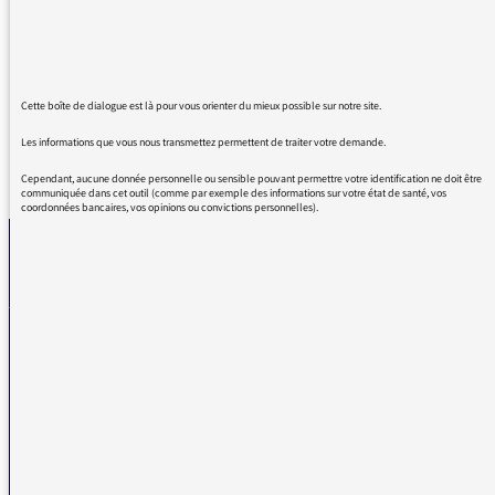
laïcité et aux femmes ? France Inter naufrage
dans l'eau bénite ce 14 aout, nous nous en
souviendrons
Cette boîte de dialogue est là pour vous orienter du mieux possible sur notre site.
Les informations que vous nous transmettez permettent de traiter votre demande.
REVENIR AUX MESSAGES
Cependant, aucune donnée personnelle ou sensible pouvant permettre votre identification ne doit être
communiquée dans cet outil (comme par exemple des informations sur votre état de santé, vos
coordonnées bancaires, vos opinions ou convictions personnelles).
La médiatrice
VOUS AVEZ UN PROBLÈME DE RÉCEPTION ?
Remplissez l’un de nos formulaires afin que nous puissions vous aider.