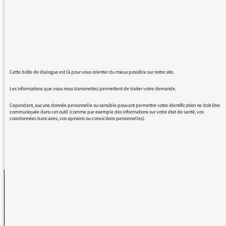
à écouter BOOMERANG !
Ne pourriez-vous pas nous "dégoter" quelques
hommes/femmes du monde politique qui
partageraient les valeurs et les ambitions de
vos invités, le monde se porterait peut-être
mieux, les humains seraient plus heureux ?
Cette boîte de dialogue est là pour vous orienter du mieux possible sur notre site.
Un grand merci à vous, à votre équipe.
Les informations que vous nous transmettez permettent de traiter votre demande.
Prenez soin de vous.
Cependant, aucune donnée personnelle ou sensible pouvant permettre votre identification ne doit être
communiquée dans cet outil (comme par exemple des informations sur votre état de santé, vos
coordonnées bancaires, vos opinions ou convictions personnelles).
REVENIR AUX MESSAGES
La médiatrice