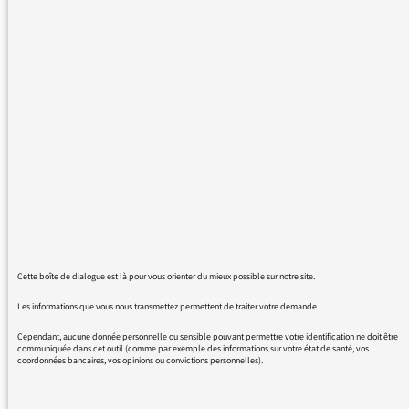
plaisir depuis plusieurs années Cultures
d'islam.Ces derniers dimanches
l'émission n'a pas eu lieu. Pourquoi ? Quand
reprendra t-elle ?
06/03/2016 - 12:52
Pendant 6 semaines sont diffusés sur
l’antenne de France
Cette boîte de dialogue est là pour vous orienter du mieux possible sur notre site.
Culture les Conférences de Carêmes
Les informations que vous nous transmettez permettent de traiter votre demande.
catholiques et protestants. Ces diffusions,
Cependant, aucune donnée personnelle ou sensible pouvant permettre votre identification ne doit être
prévues en application du Cahier des charges
communiquée dans cet outil (comme par exemple des informations sur votre état de santé, vos
coordonnées bancaires, vos opinions ou convictions personnelles).
et des missions, se font en direct
et modifient la grille des programmes de la
station pendant cette période. En