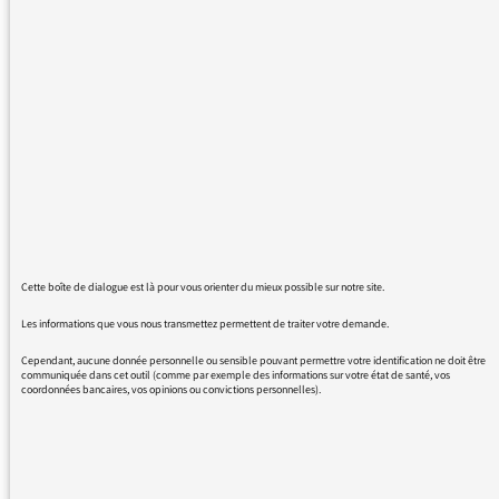
Terre "Shrinking cities : l'Europe des villes en
décroissance" du 23/02/2011. Or, sur Itunes
j'ai seulement accès aux émissions de 2015-
2016. Est-il encore possible d'écouter cette
émission?
Je vous remercie par avance,
P.
Cette boîte de dialogue est là pour vous orienter du mieux possible sur notre site.
Les informations que vous nous transmettez permettent de traiter votre demande.
Cependant, aucune donnée personnelle ou sensible pouvant permettre votre identification ne doit être
01/02/2016 - 13:50
communiquée dans cet outil (comme par exemple des informations sur votre état de santé, vos
coordonnées bancaires, vos opinions ou convictions personnelles).
Vous pouvez réécouter cette émission en ligne
: https://www.franceculture.fr/emissions/planete-