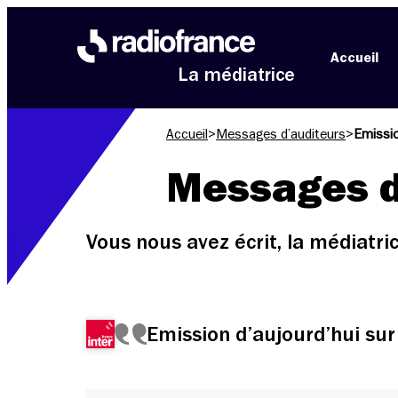
Aller au menu
Aller au contenu
Aller au pied de page
Accueil
La médiatrice
Accueil
>
Messages d’auditeurs
>
Emissio
Messages d
Vous nous avez écrit, la médiatr
Emission d’aujourd’hui sur 