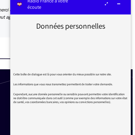
Radio France à votre
écoute
merci de
ut agir.
Données personnelles
Cette boîte de dialogue est là pour vous orienter du mieux possible sur notre site.
Les informations que vous nous transmettez permettent de traiter votre demande.
Cependant, aucune donnée personnelle ou sensible pouvant permettre votre identification
ne doit être communiquée dans cet outil (comme par exemple des informations sur votre état
de santé, vos coordonnées bancaires, vos opinions ou convictions personnelles).