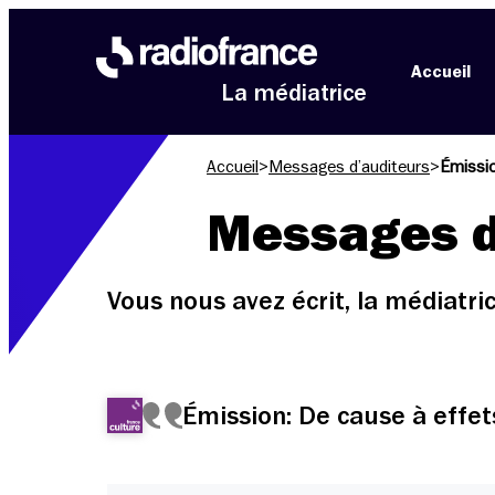
Aller au menu
Aller au contenu
Aller au pied de page
Accueil
La médiatrice
Accueil
>
Messages d’auditeurs
>
Émissio
Messages d
Vous nous avez écrit, la médiatr
Émission: De cause à effet