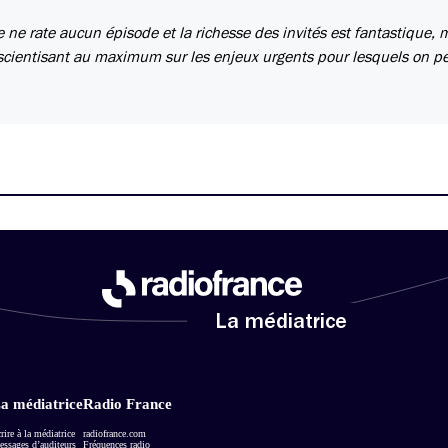
e ne rate aucun épisode et la richesse des invités est fantastique, 
nscientisant au maximum sur les enjeux urgents pour lesquels on pe
La médiatrice
a médiatrice
Radio France
rire à la médiatrice
radiofrance.com
ssages d’auditeurs
Fréquences radio