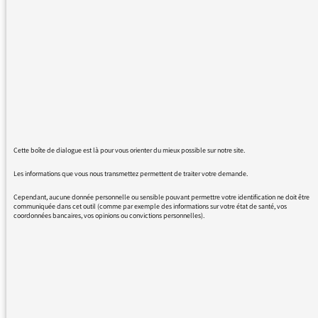
?
J'y vois personnellement une forme de
politiquement correct ou de bien-pensance
assez décevantes et je regrette qu'une radio
comme France Culture y soit aussi vite
tombée.
Par ailleurs, j'apprécie beaucoup cette radio...
Cette boîte de dialogue est là pour vous orienter du mieux possible sur notre site.
Les informations que vous nous transmettez permettent de traiter votre demande.
Cependant, aucune donnée personnelle ou sensible pouvant permettre votre identification ne doit être
communiquée dans cet outil (comme par exemple des informations sur votre état de santé, vos
23/11/2018 - 12:20
coordonnées bancaires, vos opinions ou convictions personnelles).
Bonjour,
De nombreux auditeurs comme vous,
ont souhaité comprendre ce choix éditorial,