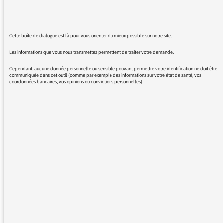
Cette boîte de dialogue est là pour vous orienter du mieux possible sur notre site.
REVENIR AUX MESSAGES
Les informations que vous nous transmettez permettent de traiter votre demande.
Cependant, aucune donnée personnelle ou sensible pouvant permettre votre identification ne doit être
communiquée dans cet outil (comme par exemple des informations sur votre état de santé, vos
coordonnées bancaires, vos opinions ou convictions personnelles).
La médiatrice
VOUS AVEZ UN PROBLÈME DE RÉCEPTION ?
Remplissez l’un de nos formulaires afin que nous puissions vous aider.
Réception FM/DAB
Réception numérique