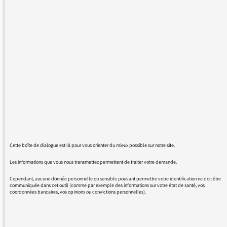
signalée sur le site de l'émission comme se
tenant sur France Culture de 15h à 16h, mais
n'apparaît pas dans la grille des programmes.
Merci du renseignement.
cdt
PL
Cette boîte de dialogue est là pour vous orienter du mieux possible sur notre site.
Les informations que vous nous transmettez permettent de traiter votre demande.
08/09/2015 - 14:02
Cependant, aucune donnée personnelle ou sensible pouvant permettre votre identification ne doit être
communiquée dans cet outil (comme par exemple des informations sur votre état de santé, vos
coordonnées bancaires, vos opinions ou convictions personnelles).
la dernière diffusion a eu lieu le 2 juillet
dernier