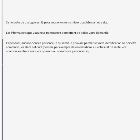
Cette boîte de dialogue est là pour vous orienter du mieux possible sur notre site.
REVENIR AUX MESSAGES
Les informations que vous nous transmettez permettent de traiter votre demande.
Cependant, aucune donnée personnelle ou sensible pouvant permettre votre identification ne doit être
communiquée dans cet outil (comme par exemple des informations sur votre état de santé, vos
coordonnées bancaires, vos opinions ou convictions personnelles).
La médiatrice
VOUS AVEZ UN PROBLÈME DE RÉCEPTION ?
Remplissez l’un de nos formulaires afin que nous puissions vous aider.
Réception FM/DAB
Réception numérique