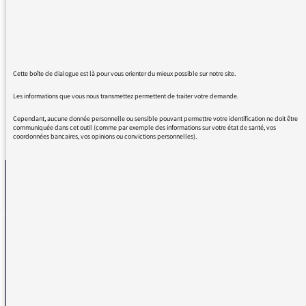
de cette émission, et aujourd'hui, je tiens à
vous remercier pour le discours de cette
professeure, les témoignages, cette finesse...
Oui, la seule solution, c'est l'éducation
Cette boîte de dialogue est là pour vous orienter du mieux possible sur notre site.
Les informations que vous nous transmettez permettent de traiter votre demande.
Cependant, aucune donnée personnelle ou sensible pouvant permettre votre identification ne doit être
communiquée dans cet outil (comme par exemple des informations sur votre état de santé, vos
REVENIR AUX MESSAGES
coordonnées bancaires, vos opinions ou convictions personnelles).
La médiatrice
VOUS AVEZ UN PROBLÈME DE RÉCEPTION ?
Remplissez l’un de nos formulaires afin que nous puissions vous aider.