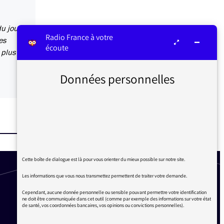
u jour.
Radio France à votre
es
écoute
 plus
Données personnelles
Cette boîte de dialogue est là pour vous orienter du mieux possible sur notre site.
Les informations que vous nous transmettez permettent de traiter votre demande.
Cependant, aucune donnée personnelle ou sensible pouvant permettre votre identification
ne doit être communiquée dans cet outil (comme par exemple des informations sur votre état
de santé, vos coordonnées bancaires, vos opinions ou convictions personnelles).