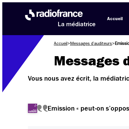
Aller au menu
Aller au contenu
Aller au pied de page
Accueil
La médiatrice
Accueil
>
Messages d’auditeurs
>
Emissio
Messages d
Vous nous avez écrit, la médiatr
Emission « peut-on s’oppos