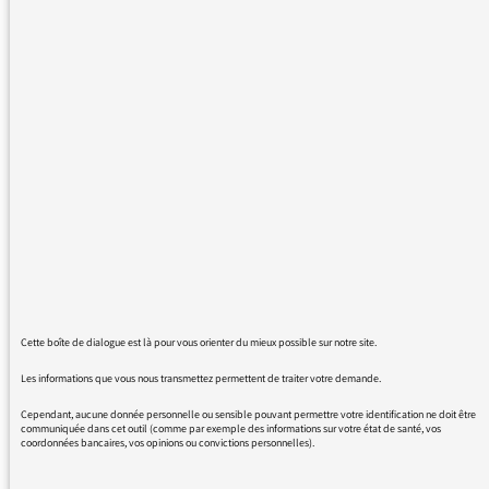
France Culture, je n'ai malheureusement pas
retrouvé l'émission "Les Racines du Ciel" de
Leili Anvar.
Quel dommage ! Ce rendez-vous
hebdomadaire était si enrichissant que je ne
peux que regretter amèrement son arrêt, si tel
est le cas.
Meilleures salutations
Jocelyne Croizier
Cette boîte de dialogue est là pour vous orienter du mieux possible sur notre site.
29/08/2016 - 13:53
Les informations que vous nous transmettez permettent de traiter votre demande.
Cependant, aucune donnée personnelle ou sensible pouvant permettre votre identification ne doit être
communiquée dans cet outil (comme par exemple des informations sur votre état de santé, vos
coordonnées bancaires, vos opinions ou convictions personnelles).
Voici la réponse de Sandrine Treiner, directrice
de France Culture