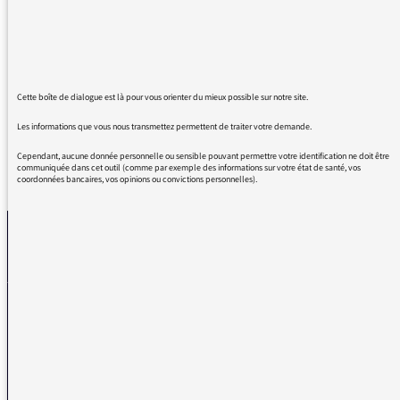
A diffuser obligatoirement dans les lycées
agricoles et au salon de l’agriculture. Mille
merci et Toujours Bravo pour la qualité
pérenne de votre émission
Cette boîte de dialogue est là pour vous orienter du mieux possible sur notre site.
Les informations que vous nous transmettez permettent de traiter votre demande.
Cependant, aucune donnée personnelle ou sensible pouvant permettre votre identification ne doit être
communiquée dans cet outil (comme par exemple des informations sur votre état de santé, vos
REVENIR AUX MESSAGES
coordonnées bancaires, vos opinions ou convictions personnelles).
La médiatrice
VOUS AVEZ UN PROBLÈME DE RÉCEPTION ?
Remplissez l’un de nos formulaires afin que nous puissions vous aider.