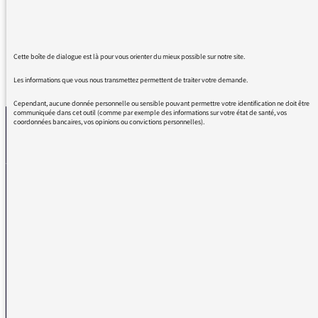
de Bernard Lenoir
Cette boîte de dialogue est là pour vous orienter du mieux possible sur notre site.
REVENIR AUX MESSAGES
Les informations que vous nous transmettez permettent de traiter votre demande.
Cependant, aucune donnée personnelle ou sensible pouvant permettre votre identification ne doit être
communiquée dans cet outil (comme par exemple des informations sur votre état de santé, vos
coordonnées bancaires, vos opinions ou convictions personnelles).
La médiatrice
VOUS AVEZ UN PROBLÈME DE RÉCEPTION ?
Remplissez l’un de nos formulaires afin que nous puissions vous aider.
Réception FM/DAB