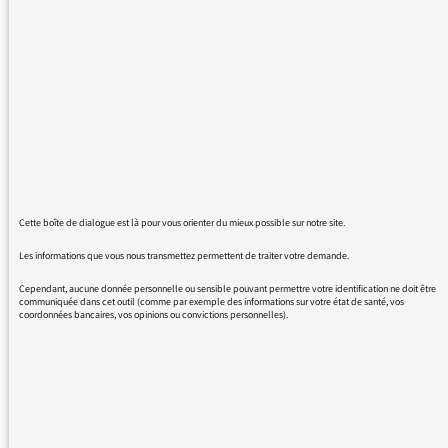
partialité de France Culture et de la
disparition de certaines émissions.
Aujourd'hui, je m'adresse à vous pour féliciter
France Inter pour deux émissions nouvelles
pour moi :
- La preuve par Z, qui est une merveille de la
radio ;
- Sur les épaules de Darwin.
Pour ces deux émissions, merci !
Cette boîte de dialogue est là pour vous orienter du mieux possible sur notre site.
Les informations que vous nous transmettez permettent de traiter votre demande.
Cependant, aucune donnée personnelle ou sensible pouvant permettre votre identification ne doit être
communiquée dans cet outil (comme par exemple des informations sur votre état de santé, vos
coordonnées bancaires, vos opinions ou convictions personnelles).
26/06/2017 - 11:15
Merci pour votre message, nous le
transmettons.