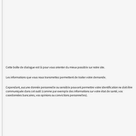
détaillée en revanche lorsque j'écoute une
émission en replay je ne peux plus avancer le
curseur ou reprendre à l'endroit où j'ai
interrompu l'écoute est-ce normal ?
Merci pour votre réponse
Cette boîte de dialogue est là pour vous orienter du mieux possible sur notre site.
07/02/2016 - 8:30
Les informations que vous nous transmettez permettent de traiter votre demande.
Cependant, aucune donnée personnelle ou sensible pouvant permettre votre identification ne doit être
communiquée dans cet outil (comme par exemple des informations sur votre état de santé, vos
coordonnées bancaires, vos opinions ou convictions personnelles).
La question de la navigation fine au sein
d’une émission
(avant/arrière/minutage précis) revient
souvent et nous allons justement
l’améliorer. Merci de votre patience.