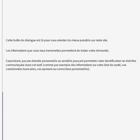
professionnelles par la connaissance de
l'artiste et de son œuvre devraient être un
exemple dans le monde du journalisme
musical Pop/Rock/Alternatif. Et la primeur
des extraits du prochain album est un beau
bonus.
Cette boîte de dialogue est là pour vous orienter du mieux possible sur notre site.
Continuez !
Les informations que vous nous transmettez permettent de traiter votre demande.
Cependant, aucune donnée personnelle ou sensible pouvant permettre votre identification ne doit être
communiquée dans cet outil (comme par exemple des informations sur votre état de santé, vos
coordonnées bancaires, vos opinions ou convictions personnelles).
REVENIR AUX MESSAGES
La médiatrice