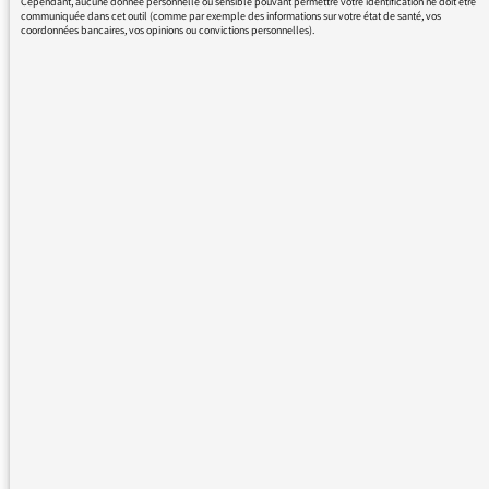
Cependant, aucune donnée personnelle ou sensible pouvant permettre votre identification ne doit être
communiquée dans cet outil (comme par exemple des informations sur votre état de santé, vos
coordonnées bancaires, vos opinions ou convictions personnelles).
13/02/2017 - 12:26
Nous vous remercions de votre message. Il a
été lu par le médiateur et transmis au service
concerné par vos questions ou vos réactions.
Même sans réponse personnelle de notre
part, de nombreuses contributions sont
relayées sur les antennes de France Inter,
franceinfo et France Culture dans les Rendez-
vous du médiateur ou dans Les infos du
médiateur, lettre hebdomadaire destinée à
tous les responsables de Radio France. Elles
inspirent également des articles explicatifs à
retrouver sur notre site