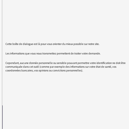
surchargeraient les services hospitaliers. Au
début du covid, on a parlé du manque de
places et du manque de personnels
médicaux, pourtant je n’entends aucun
politique lancé dans la campagne
présidentielle, parlé de créer des places dans
les hôpitaux ni former davantage de
Cette boîte de dialogue est là pour vous orienter du mieux possible sur notre site.
médecins, infirmières etc. Ce sujet intéresse
Les informations que vous nous transmettez permettent de traiter votre demande.
bien plus que l’immigration et me semble
bien plus d’actualité.
Cependant, aucune donnée personnelle ou sensible pouvant permettre votre identification ne doit être
communiquée dans cet outil (comme par exemple des informations sur votre état de santé, vos
coordonnées bancaires, vos opinions ou convictions personnelles).
REVENIR AUX MESSAGES