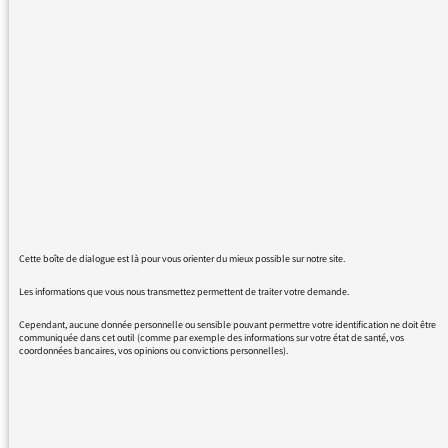
Camille Labrousse a évoqué l'actualité de
Notre-Dame-des-Landes hier dimanche à
10h30 : "... après l'évacuation musclée, sinon
violente, du site cette semaine...". Ce n'est pas
faux en soi, mais en se référant exclusivement
à l'action policière, elle donne à penser que la
violence n'est que du côté des vilains CRS. En
toute bonne foi, s'il n'y avait pas eu
d'opposition violente aux procédures (légales)
d'expulsion, il n'y aurait pas eu de violence du
tout.
Cette boîte de dialogue est là pour vous orienter du mieux possible sur notre site.
J'invite vos collègues journalistes à plus de
circonspection dans le maniement
Les informations que vous nous transmettez permettent de traiter votre demande.
d'expressions toutes faites, "évacuation
Cependant, aucune donnée personnelle ou sensible pouvant permettre votre identification ne doit être
musclée" ici, "violences policières" souvent,
communiquée dans cet outil (comme par exemple des informations sur votre état de santé, vos
coordonnées bancaires, vos opinions ou convictions personnelles).
qui diffusent confusément une vision partiale
de la réalité. Que je sache, on ne parle jamais
de "violence zadiste" à propos de ceux qui
élèvent des barricades et lancent des cocktails