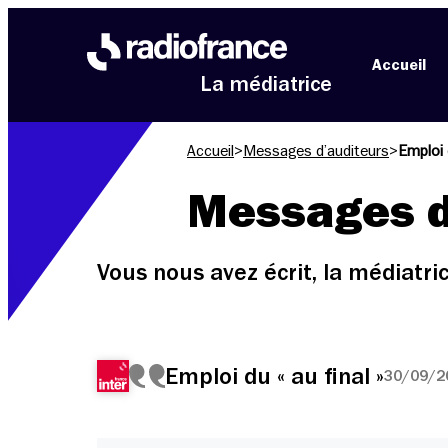
Aller au menu
Aller au contenu
Aller au pied de page
Accueil
La médiatrice
Accueil
>
Messages d’auditeurs
>
Emploi d
Messages d
Vous nous avez écrit, la médiatr
Emploi du « au final »
30/09/20