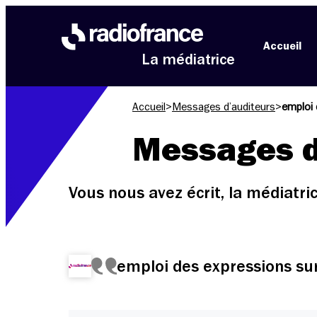
Aller au menu
Aller au contenu
Aller au pied de page
Accueil
La médiatrice
Accueil
>
Messages d’auditeurs
>
emploi 
Messages d
Vous nous avez écrit, la médiatr
emploi des expressions sur 