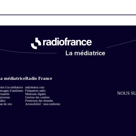
La médiatrice
a médiatrice
Radio France
rire à la médiatrice
radiofrance.com
ssages d’auditeurs
Fréquences radio
NOUS SU
tualités
Mentions légales
missions
Gestion des cookies
déos
Protection des données
an du site
Accessibilité : non-conforme