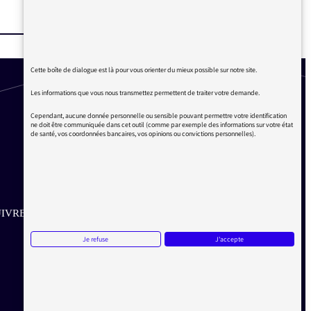
Cette boîte de dialogue est là pour vous orienter du mieux possible sur notre site.
Les informations que vous nous transmettez permettent de traiter votre demande.
Cependant, aucune donnée personnelle ou sensible pouvant permettre votre identification
ne doit être communiquée dans cet outil (comme par exemple des informations sur votre état
de santé, vos coordonnées bancaires, vos opinions ou convictions personnelles).
IVRE SUR LES RÉSEAUX
Je refuse
J'accepte
Aller sur la page Twitter de la Médiatrice
Aller sur la page Facebook de la Médiatrice
Aller sur la page Instagram de la Médiatrice