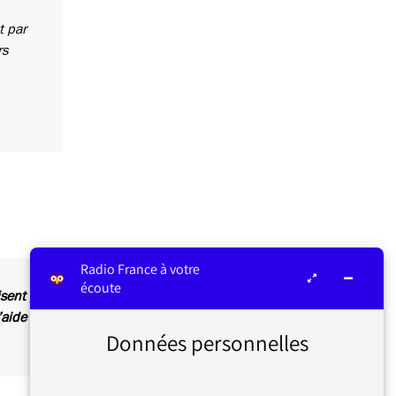
t par
rs
Radio France à votre
écoute
sent par analogie. Un autre exemple, on parle
’aide d’un joystick et non plus d’une « barre ».
Données personnelles