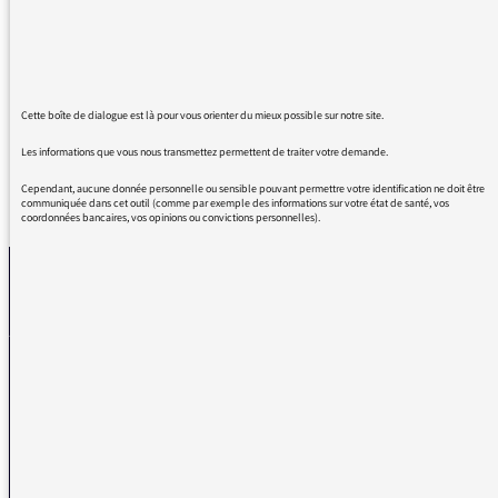
écouter, avoir de l'attention parce notre
cerveau se déconnecte du sujet parce que la
dictature du "en fait" est de nouveau
instaurée !!
Cette boîte de dialogue est là pour vous orienter du mieux possible sur notre site.
Les informations que vous nous transmettez permettent de traiter votre demande.
Cependant, aucune donnée personnelle ou sensible pouvant permettre votre identification ne doit être
REVENIR AUX MESSAGES
communiquée dans cet outil (comme par exemple des informations sur votre état de santé, vos
coordonnées bancaires, vos opinions ou convictions personnelles).
La médiatrice
VOUS AVEZ UN PROBLÈME DE RÉCEPTION ?
Remplissez l’un de nos formulaires afin que nous puissions vous aider.