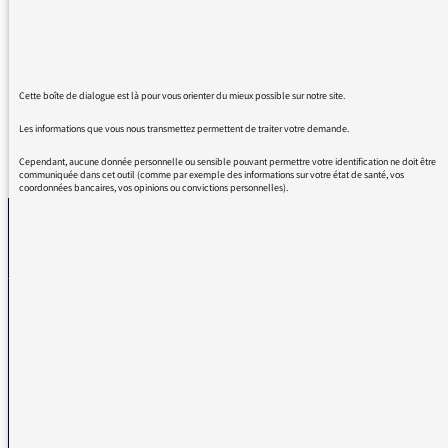
pénible : "en fait" toutes les minutes ! Merci
pour votre émission que j'écoute en faisant le
ménage ... en fait !
Cette boîte de dialogue est là pour vous orienter du mieux possible sur notre site.
Les informations que vous nous transmettez permettent de traiter votre demande.
REVENIR AUX MESSAGES
Cependant, aucune donnée personnelle ou sensible pouvant permettre votre identification ne doit être
communiquée dans cet outil (comme par exemple des informations sur votre état de santé, vos
coordonnées bancaires, vos opinions ou convictions personnelles).
La médiatrice
VOUS AVEZ UN PROBLÈME DE RÉCEPTION ?
Remplissez l’un de nos formulaires afin que nous puissions vous aider.