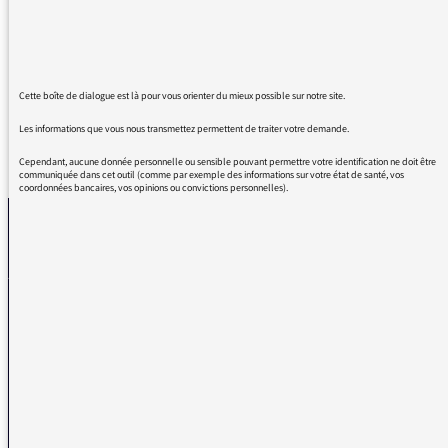
moment avec Charlotte Lebon. Même
Augustin le dit.
Bonne journée.
Cette boîte de dialogue est là pour vous orienter du mieux possible sur notre site.
Les informations que vous nous transmettez permettent de traiter votre demande.
REVENIR AUX MESSAGES
Cependant, aucune donnée personnelle ou sensible pouvant permettre votre identification ne doit être
communiquée dans cet outil (comme par exemple des informations sur votre état de santé, vos
coordonnées bancaires, vos opinions ou convictions personnelles).
La médiatrice
VOUS AVEZ UN PROBLÈME DE RÉCEPTION ?
Remplissez l’un de nos formulaires afin que nous puissions vous aider.