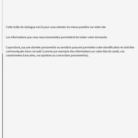
On ne sait plus parler français sur France inter
??? Quel snobisme !
Cette boîte de dialogue est là pour vous orienter du mieux possible sur notre site.
Les informations que vous nous transmettez permettent de traiter votre demande.
REVENIR AUX MESSAGES
Cependant, aucune donnée personnelle ou sensible pouvant permettre votre identification ne doit être
communiquée dans cet outil (comme par exemple des informations sur votre état de santé, vos
coordonnées bancaires, vos opinions ou convictions personnelles).
La médiatrice
VOUS AVEZ UN PROBLÈME DE RÉCEPTION ?
Remplissez l’un de nos formulaires afin que nous puissions vous aider.
Réception FM/DAB