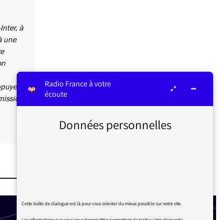
Inter, à
'à une
re
on
Radio France à votre
ppuyer
écoute
mission
Données personnelles
Cette boîte de dialogue est là pour vous orienter du mieux possible sur notre site.
Les informations que vous nous transmettez permettent de traiter votre demande.