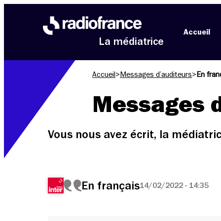
Aller au menu
Aller au contenu
Aller au pied de page
Accueil
La médiatrice
Accueil
>
Messages d’auditeurs
>
En fran
Messages d
Vous nous avez écrit, la médiatr
En français
14/02/2022 - 14:35