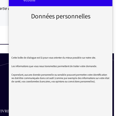
rtie du
Données personnelles
Cette boîte de dialogue est là pour vous orienter du mieux possible sur notre site.
Les informations que vous nous transmettez permettent de traiter votre demande.
Cependant, aucune donnée personnelle ou sensible pouvant permettre votre identification
ne doit être communiquée dans cet outil (comme par exemple des informations sur votre état
de santé, vos coordonnées bancaires, vos opinions ou convictions personnelles).
IVRE SUR LES RÉSEAUX